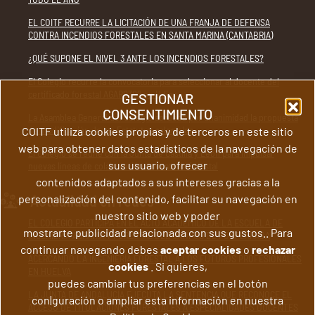
EL COITF RECURRE LA LICITACIÓN DE UNA FRANJA DE DEFENSA
CONTRA INCENDIOS FORESTALES EN SANTA MARINA (CANTABRIA)
¿QUÉ SUPONE EL NIVEL 3 ANTE LOS INCENDIOS FORESTALES?
El Colegio recurre la convocatoria para seleccionar al docente del
certificado forestal AGAR0309 en Udías
GESTIONAR
CONSENTIMIENTO
La Asamblea General del Colegio aprueba por unanimidad la propuesta
de modificación de los Estatutos colegiales
COITF utiliza cookies propias y de terceros en este sitio
web para obtener datos estadísticos de la navegación de
El Colegio se reúne con la Junta de Castilla y León para impulsar
sus usuario, ofrecer
nuevas líneas de colaboración en materia forestal
contenidos adaptados a sus intereses gracias a la
Actualidad en redes
personalización del contenido, facilitar su navegación en
nuestro sitio web y poder
EL COLEGIO PARTICIPA EN EL ACTO ACADÉMICO DE LA ESCUELA DE
mostrarte publicidad relacionada con sus gustos.. Para
INGENIERÍA AGRARIA Y FORESTAL DEL CAMPUS DE PONFERRADA
continuar navegando debes
aceptar cookies
o
rechazar
ACERCANDO LA INGENIERÍA FORESTAL A LOS FUTUROS PROFESIONALES
cookies
. Si quieres,
EN HUELVA
puedes cambiar tus preferencias en el botón
LA JUNTA DE ANDALUCÍA EJECUTA LA SENTENCIA QUE RECONOCE EL
con|guración o ampliar esta información en nuestra
ACCESO DE TITULACIONES FORESTALES A ESPECIALIDADES DOCENTES