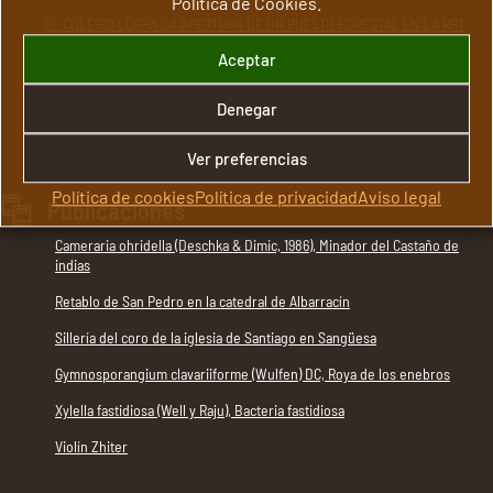
Política de Cookies.
EL COLEGIO LOGRA LA APERTURA DE UN PUESTO FORESTAL EN LA RPT
DE LA GENERALITAT VALENCIANA
Aceptar
EL COLEGIO PRESENTE EN LOS ACTOS DEL DÍA INTERNACIONAL DE LOS
BOSQUES CELEBRADOS EN MADRID
Denegar
EL COLEGIO PARTICIPA EN LA MESA DE DIÁLOGO DEL PROYECTO
BOSQUES VIVOS SOBRE DEFORESTACIÓN IMPORTADA
Ver preferencias
Política de cookies
Política de privacidad
Aviso legal
Publicaciones
Cameraria ohridella (Deschka & Dimic, 1986), Minador del Castaño de
indias
Retablo de San Pedro en la catedral de Albarracín
Sillería del coro de la iglesia de Santiago en Sangüesa
Gymnosporangium clavariiforme (Wulfen) DC, Roya de los enebros
Xylella fastidiosa (Well y Raju), Bacteria fastidiosa
Violín Zhiter